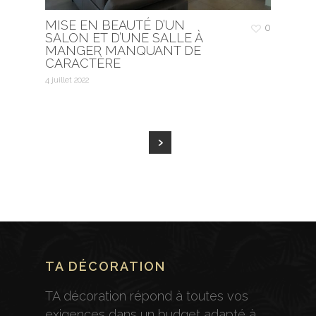
MISE EN BEAUTÉ D’UN
0
SALON ET D’UNE SALLE À
MANGER MANQUANT DE
CARACTÈRE
4 juillet 2022
TA DÉCORATION
TA décoration répond à toutes vos
exigences dans un budget adapté à