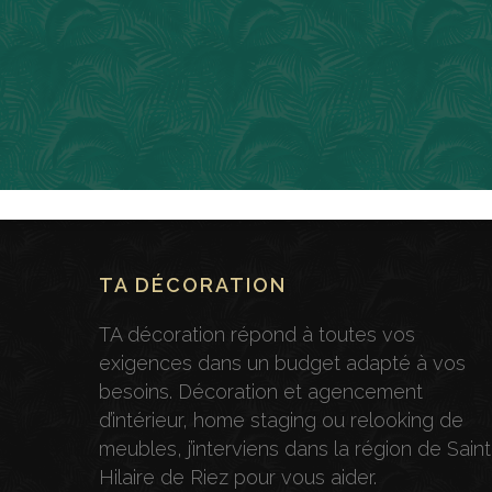
TA DÉCORATION
TA décoration répond à toutes vos
exigences dans un budget adapté à vos
besoins. Décoration et agencement
d’intérieur, home staging ou relooking de
meubles, j’interviens dans la région de Saint
Hilaire de Riez pour vous aider.