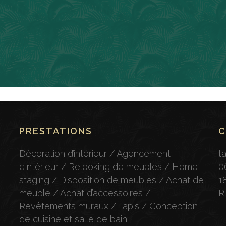
PRESTATIONS
C
Décoration d’intérieur / Agencement
t
d’intérieur / Relooking de meubles / Home
0
staging / Disposition de meubles / Achat de
1
meuble / Achat d’accessoires /
R
Revêtements muraux / Tapis / Conception
de cuisine et salle de bain