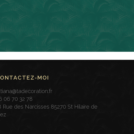
ONTACTEZ-MOI
atiana@tadecoration.fr
6 06 70 32 78
8 Rue des Narcisses 85270 St Hilaire de
iez