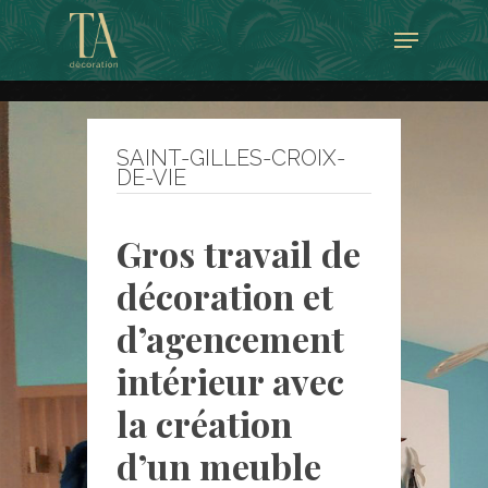
Skip
Menu
to
Close
main
Menu
content
SAINT-GILLES-CROIX-
DE-VIE
Gros travail de
décoration et
d’agencement
intérieur avec
la création
d’un meuble