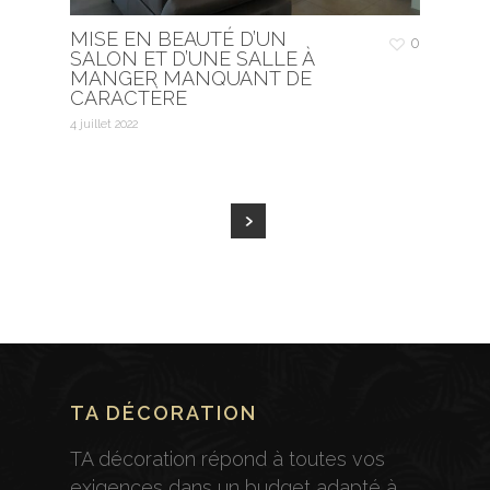
MISE EN BEAUTÉ D’UN
0
SALON ET D’UNE SALLE À
MANGER MANQUANT DE
CARACTÈRE
4 juillet 2022
TA DÉCORATION
TA décoration répond à toutes vos
exigences dans un budget adapté à