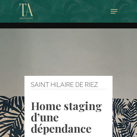
Skip
Menu
to
Close
main
Menu
content
SAINT HILAIRE DE RIEZ
Home staging
d’une
dépendance