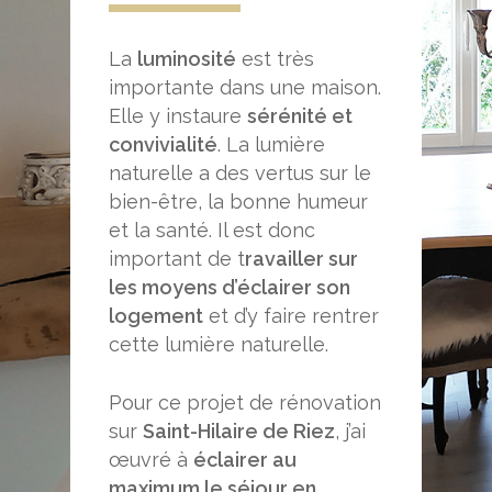
La
luminosité
est très
importante dans une maison.
Elle y instaure
sérénité et
convivialité
. La lumière
naturelle a des vertus sur le
bien-être, la bonne humeur
et la santé. Il est donc
important de t
ravailler sur
les moyens d’éclairer son
logement
et d’y faire rentrer
cette lumière naturelle.
Pour ce projet de rénovation
sur
Saint-Hilaire de Riez
, j’ai
œuvré à
éclairer au
maximum le séjour en