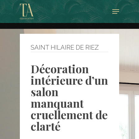
Skip
Menu
to
Close
main
Menu
content
SAINT HILAIRE DE RIEZ
Décoration
intérieure d’un
salon
manquant
cruellement de
clarté